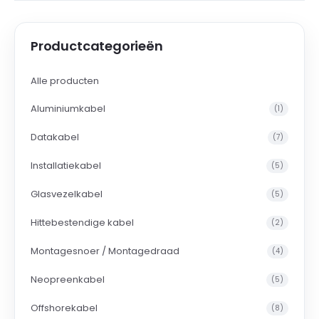
Productcategorieën
Alle producten
Aluminiumkabel
(1)
Datakabel
(7)
Installatiekabel
(5)
Glasvezelkabel
(5)
Hittebestendige kabel
(2)
Montagesnoer / Montagedraad
(4)
Neopreenkabel
(5)
Offshorekabel
(8)