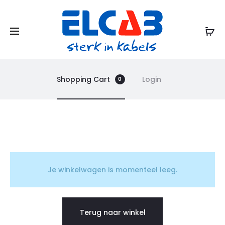
Shopping Cart
Login
0
W
i
Je winkelwagen is momenteel leeg.
n
Terug naar winkel