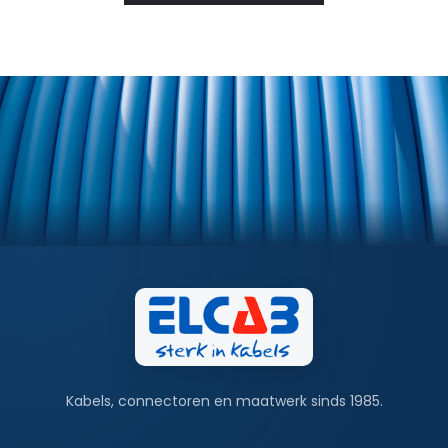
k
e
l
m
a
n
d
Kabels, connectoren en maatwerk sinds 1985.