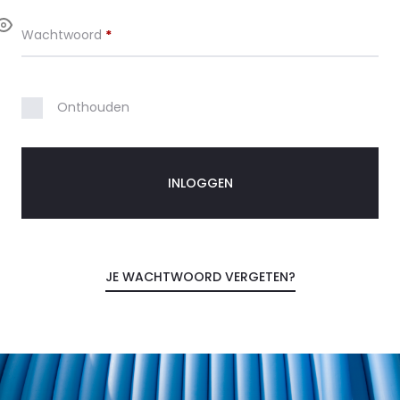
a
Vereist
Wachtwoord
*
c
c
Onthouden
o
u
INLOGGEN
n
t
JE WACHTWOORD VERGETEN?