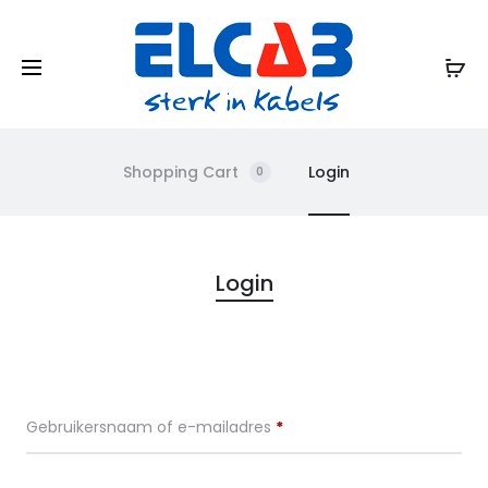
Shopping Cart
Login
0
M
Login
i
j
Vereist
Gebruikersnaam of e-mailadres
*
n