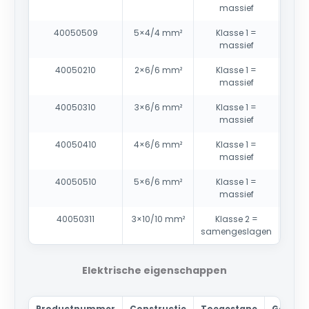
massief
40050509
5×4/4 mm²
Klasse 1 =
massief
40050210
2×6/6 mm²
Klasse 1 =
massief
40050310
3×6/6 mm²
Klasse 1 =
massief
40050410
4×6/6 mm²
Klasse 1 =
massief
40050510
5×6/6 mm²
Klasse 1 =
massief
40050311
3×10/10 mm²
Klasse 2 =
samengeslagen
Elektrische eigenschappen
Productnummer
Constructie
Toegestane
Geleide