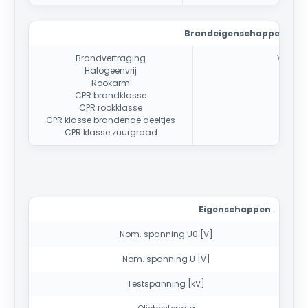
Brandeigenschappen
Brandvertraging
Volgen
Halogeenvrij
Rookarm
CPR brandklasse
CPR rookklasse
CPR klasse brandende deeltjes
CPR klasse zuurgraad
Eigenschappen
Nom. spanning U0 [V]
Nom. spanning U [V]
Testspanning [kV]