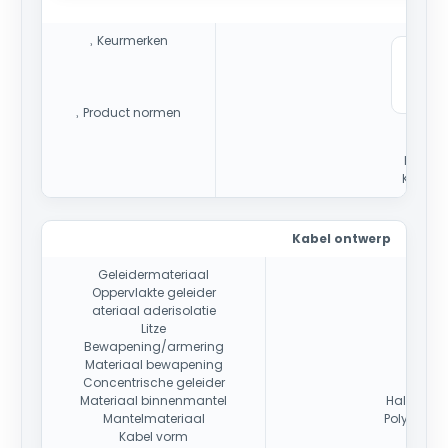
Keurmerken
›
Product normen
›
NEN 3
HD 604
K 42C-
Kabel ontwerp
Geleidermateriaal
K
Oppervlakte geleider
B
ateriaal aderisolatie
X
Litze
Bewapening/armering
Vlec
Materiaal bewapening
Staal,
Concentrische geleider
G
Materiaal binnenmantel
Halogeenv
Mantelmateriaal
Polyvinylc
Kabel vorm
R