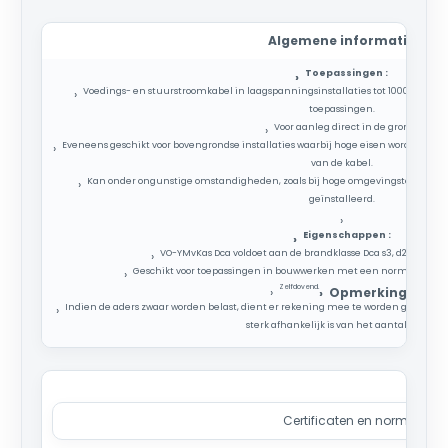
Algemene informatie
Toepassingen :
›
Voedings- en stuurstroomkabel in laagspanningsinstallaties tot 1000 V, gesch
›
toepassingen.
Voor aanleg direct in de grond.
›
Eveneens geschikt voor bovengrondse installaties waarbij hoge eisen worden g
›
van de kabel.
Kan onder ongunstige omstandigheden, zoals bij hoge omgevingstemperat
›
geïnstalleerd.
›
Eigenschappen :
›
VO-YMvKas Dca voldoet aan de brandklasse Dca s3, d2, a3 vol
›
Geschikt voor toepassingen in bouwwerken met een normaal brandr
›
Zelfdovend.
:
›
› Opmerking
Indien de aders zwaar worden belast, dient er rekening mee te worden gehoude
›
sterk afhankelijk is van het aantal aders.
Certificaten en normen