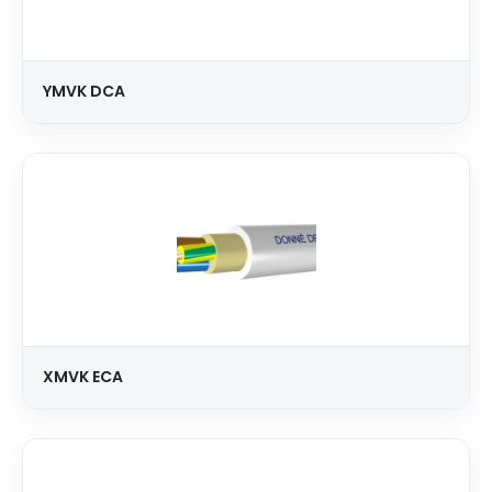
YMVK DCA
XMVK ECA