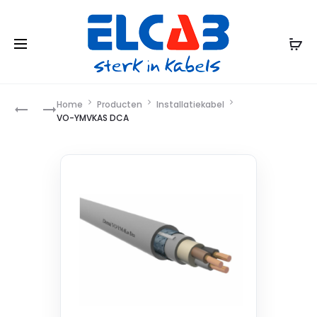
Product
Home
Producten
Installatiekabel
VG-
XMVK
VO-YMVKAS DCA
YMVKAS
ECA
navigation
DCA